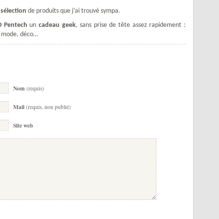
 sélection
de produits que j’ai trouvé sympa.
O Pentech
un
cadeau geek
, sans prise de tête assez rapidement :
, mode, déco…
Nom
(requis)
Mail
(requis, non publié)
Site web