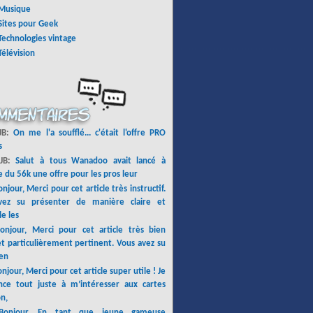
Musique
Sites pour Geek
Technologies vintage
Télévision
 JB:
On me l'a soufflé... c'était l'offre PRO
s
 JB:
Salut à tous Wanadoo avait lancé à
 du 56k une offre pour les pros leur
njour, Merci pour cet article très instructif.
vez su présenter de manière claire et
le les
onjour, Merci pour cet article très bien
et particulièrement pertinent. Vous avez su
en
njour, Merci pour cet article super utile ! Je
e tout juste à m’intéresser aux cartes
n,
Bonjour, En tant que jeune gameuse