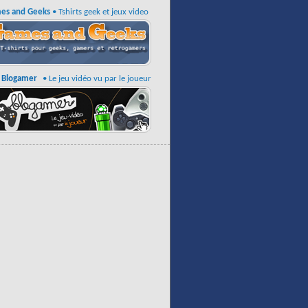
es and Geeks
• Tshirts geek et jeux video
Blogamer
• Le jeu vidéo vu par le joueur