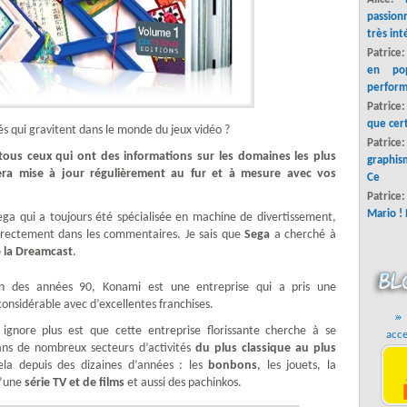
passion
très int
Patrice
en pop
perform
Patrice
que cer
tés qui gravitent dans le monde du jeux vidéo ?
Patric
 tous ceux qui ont des informations sur les domaines les plus
graphis
sera mise à jour régulièrement au fur et à mesure avec vos
Ce
Patrice
Mario ! 
Sega qui a toujours été spécialisée en machine de divertissement,
 directement dans les commentaires. Je sais que
Sega
a cherché à
e la Dreamcast
.
in des années 90, Konami est une entreprise qui a pris une
onsidérable avec d’excellentes franchises.
 ignore plus est que cette entreprise florissante cherche à se
acce
dans de nombreux secteurs d’activités
du plus classique au plus
la depuis des dizaines d’années : les
bonbons
, les jouets, la
d’une
série TV et de films
et aussi des pachinkos.