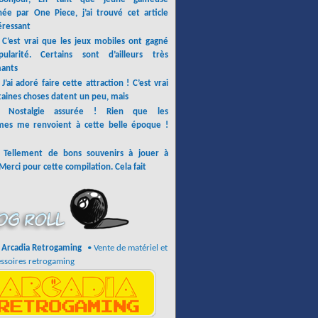
née par One Piece, j’ai trouvé cet article
éressant
:
C’est vrai que les jeux mobiles ont gagné
ularité. Certains sont d’ailleurs très
ants
:
J’ai adoré faire cette attraction ! C’est vrai
taines choses datent un peu, mais
e:
Nostalgie assurée ! Rien que les
mes me renvoient à cette belle époque !
:
Tellement de bons souvenirs à jouer à
Merci pour cette compilation. Cela fait
Arcadia Retrogaming
• Vente de matériel et
ssoires retrogaming