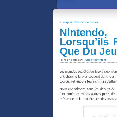
<< Sangoku, 30 ans et une maman
Nintendo
Lorsqu’ils
Que Du Jeu
Par Yop • classé dans :
Actualités vintage
Les grandes sociétés de jeux vidéo n’on
ont cherché le plus souvent dans leur h
toujours et encore leurs chiffres d’affai
Nous connaissons tous les débuts de N
électroniques et les autres
produits 
référence en la matière, rendez-vous sur