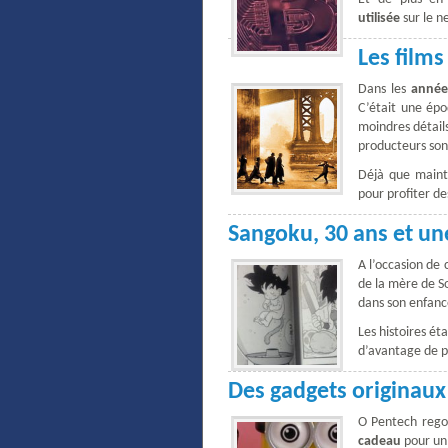
utilisée
sur le n
Les films
Dans les
année
C’était une épo
moindres détails
producteurs sont
Déjà que maint
pour profiter d
Sangoku, 30 ans et 
A l’occasion de 
de la mère de 
dans son enfanc
Les histoires ét
d’avantage de p
Des gadgets originaux
O Pentech regor
cadeau
pour un