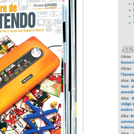
Olivier
Numeri
Olivier
l'époque
Alice:
Bo
Vous a
accessib
Alice:
B
rédigé 
mettre 
Alice:
Bo
commenc
Pokémo
Alice: