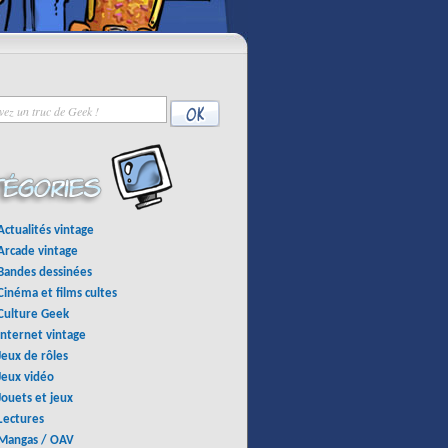
Actualités vintage
Arcade vintage
Bandes dessinées
Cinéma et films cultes
Culture Geek
Internet vintage
Jeux de rôles
Jeux vidéo
Jouets et jeux
Lectures
Mangas / OAV