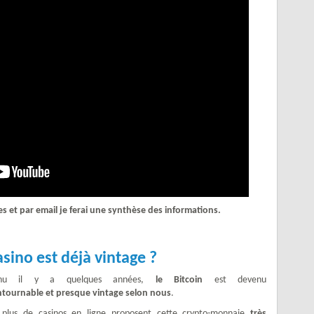
 et par email je ferai une synthèse des informations.
asino est déjà vintage ?
onnu il y a quelques années,
le Bitcoin
est devenu
ntournable et presque vintage selon nous
.
 plus de casinos en ligne proposent cette crypto-monnaie
très