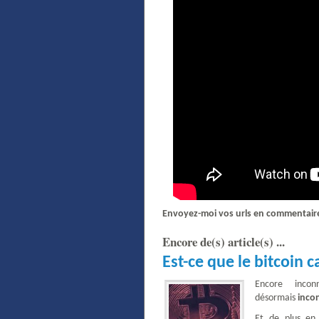
Envoyez-moi vos urls en commentaires
Encore de(s) article(s) ...
Est-ce que le bitcoin c
Encore inc
désormais
inco
Et de plus en