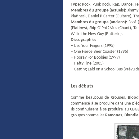
Type:
Rock, Punk-Rock, Rap, Dance, T
Membres du groupe (actuels):
Jimmy P
Platines), Daniel P-Carter (Guitare), The
Membres du groupe (anciens):
Foof (
(Platines), Skip O’Pot2Mus (Chant), Tar
Willie the New Guy (Batterie).
Discographie:
– Use Your Fingers (1995)
– One Fierce Beer Coaster (1996)
– Hooray For Boobies (1999)
– Hefty Fine (2005)
– Getting Laid on a School Bus (Prévu dé
Les débuts
Comme beaucoup de groupes,
Bloo
commencé à se produire dans une pièc
Ils continuèrent à se produire au
CBGB
groupes comme les
Ramones, Blondie,