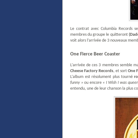
Le contrat avec Columbia Records se
membres du groupe le quitteront
(Dad
voit alors l’arrivée de 3 nouveaux mem
One Fierce Beer Coaster
L’arrivée de ces 3 membres semble mar
Cheese Factory Records
, et sort
One F
L’album est résolument plus tourné
r
funny »
ou encore
« I Wish I was queer,
entendu, une de leur chanson la plus c