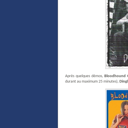
Après quelques démos,
Bloodhound 
durant au maximum 25 minutes),
Ding