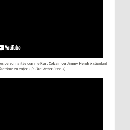
s des personnalités comme
Kurt Cobain ou Jimmy Hendrix
stipulant
 fantôme en enfer » (« Fire Water Burn »)
.