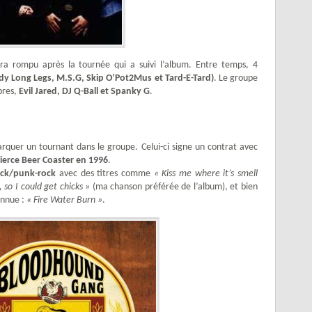
ra rompu après la tournée qui a suivi l’album. Entre temps, 4
dy Long Legs, M.S.G, Skip O’Pot2Mus et Tard-E-Tard)
. Le groupe
bres,
Evil Jared, DJ Q-Ball et Spanky G
.
quer un tournant dans le groupe. Celui-ci signe un contrat avec
ierce Beer Coaster en 1996
.
ock/punk-rock
avec des titres comme
« Kiss me where it’s smell
 so I could get chicks »
(ma chanson préférée de l’album), et bien
onnue :
« Fire Water Burn »
.