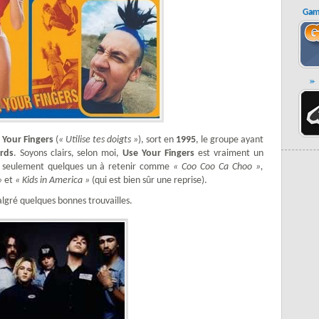
Gam
 Your Fingers
(
« Utilise tes doigts »
), sort en
1995
, le groupe ayant
rds
. Soyons clairs, selon moi,
Use Your Fingers
est vraiment un
ec seulement quelques un à retenir comme
« Coo Coo Ca Choo »,
»
et
« Kids in America »
(qui est bien sûr une reprise).
algré quelques bonnes trouvailles.