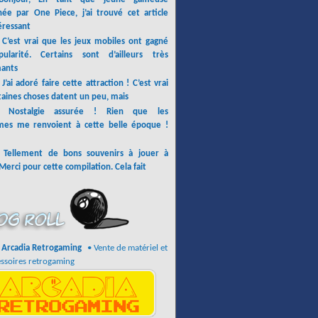
née par One Piece, j’ai trouvé cet article
éressant
:
C’est vrai que les jeux mobiles ont gagné
ularité. Certains sont d’ailleurs très
ants
:
J’ai adoré faire cette attraction ! C’est vrai
taines choses datent un peu, mais
e:
Nostalgie assurée ! Rien que les
mes me renvoient à cette belle époque !
:
Tellement de bons souvenirs à jouer à
Merci pour cette compilation. Cela fait
Arcadia Retrogaming
• Vente de matériel et
ssoires retrogaming