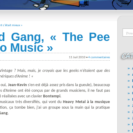
t c’était mieux »
d Gang, « The Pee
o Music »
11 Juil 2010 •
4 commentaires
intage ? Mais, mais, je croyais que les geeks n’étaient que des
énériques d’Anime ! «
, oui,
Jean-Kevin
s’en est déjà assez pris dans la gueule), beaucoup
s d’Anime ont été conçus par de grands musiciens, il ne faut pas
é réalisées avec un clavier
Bontempi
.
musicaux très diversifiés, qui vont du
Heavy Metal
à la musique
ation, ça tombe bien, j’ai un groupe sous la main qui la pratique
Gang
.