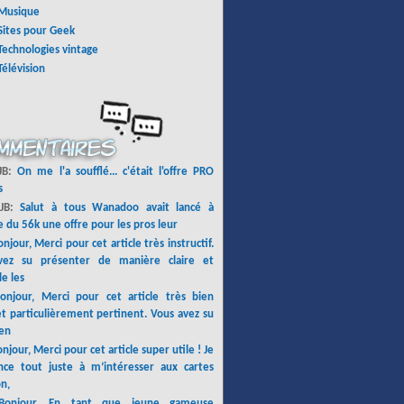
Musique
Sites pour Geek
Technologies vintage
Télévision
 JB:
On me l'a soufflé... c'était l'offre PRO
s
 JB:
Salut à tous Wanadoo avait lancé à
 du 56k une offre pour les pros leur
njour, Merci pour cet article très instructif.
vez su présenter de manière claire et
le les
onjour, Merci pour cet article très bien
et particulièrement pertinent. Vous avez su
en
njour, Merci pour cet article super utile ! Je
e tout juste à m’intéresser aux cartes
n,
Bonjour, En tant que jeune gameuse