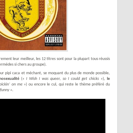
ement leur meilleur, les 12 titres sont pour la plupart tous réussis
termèdes si chers au groupe).
ur pipi caca et méchant, se moquant du plus de monde possible,
mosexualité
(
« I Wish I was queer, so I could get chicks »
),
le
pickin’ on me »
) ou encore le cul, qui reste le thème préféré du
 funny »
.