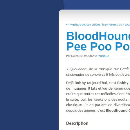
<< Musique de Jeux vidéos : le syndrome du « avan
BloodHoun
Pee Poo Po
Par Gwen • classé dans :
Musique
« Queuaaaa, de la musique sur Geek-V
aficionados de sonorités 8 bits ou de g
Déjà
Bobby
(aujourd’hui, c’est
Bobby
de musiques 8 bits et/ou de générique
croire que toutes ces mélodies aient ét
Ensuite, oui, les geeks ont des goûts 
classique
. Et en parlant de diversific
depuis des années, c’est
Bloodhound 
Description