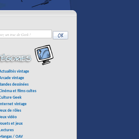
Actualités vintage
Arcade vintage
Bandes dessinées
Cinéma et films cultes
Culture Geek
Internet vintage
Jeux de rôles
Jeux vidéo
Jouets et jeux
Lectures
Mangas / OAV