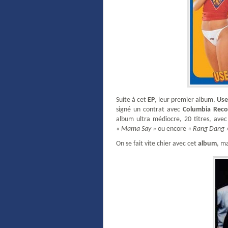
Suite à cet
EP
, leur premier album,
Use
signé un contrat avec
Columbia Reco
album ultra médiocre, 20 titres, av
« Mama Say »
ou encore
« Rang Dang 
On se fait vite chier avec cet
album
, m