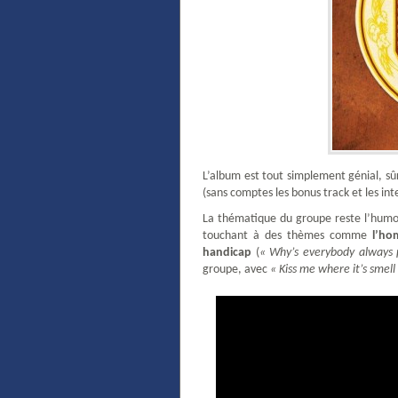
L’album est tout simplement génial, sûr
(sans comptes les bonus track et les in
La thématique du groupe reste l’humo
touchant à des thèmes comme
l’ho
handicap
(
« Why’s everybody always 
groupe, avec
« Kiss me where it’s smell