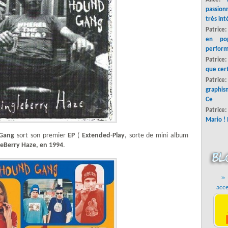
passion
très int
Patrice
en pop
perform
Patrice
que cer
Patric
graphis
Ce
Patrice
Mario ! 
Gang
sort son premier
EP
(
Extended-Play
, sorte de mini album
leBerry Haze, en 1994
.
acce