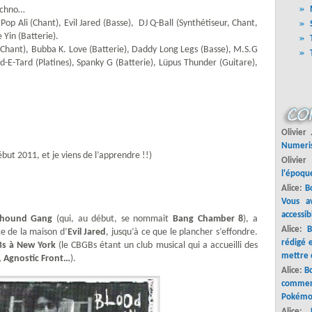
echno…
op Ali (Chant), Evil Jared (Basse), DJ Q-Ball (Synthétiseur, Chant,
 Yin (Batterie).
Chant), Bubba K. Love (Batterie), Daddy Long Legs (Basse), M.S.G
d-E-Tard (Platines), Spanky G (Batterie), Lüpus Thunder (Guitare),
Olivier
Numeri
but 2011, et je viens de l’apprendre !!)
Olivier
l'époque
Alice:
Bo
Vous a
accessib
dhound Gang
(qui, au début, se nommait
Bang Chamber 8
), a
Alice:
B
e de la maison d’
Evil Jared
, jusqu’à ce que le plancher s’effondre.
rédigé 
s à New York
(le CBGBs étant un club musical qui a accueilli des
mettre 
 Agnostic Front…
).
Alice:
Bo
commenc
Pokémo
Alice: