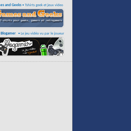
es and Geeks
• Tshirts geek et jeux video
Blogamer
• Le jeu vidéo vu par le joueur