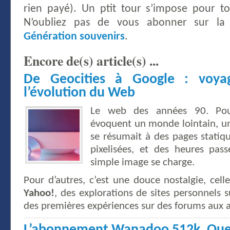
rien payé). Un ptit tour s’impose pour t
N’oubliez pas de vous abonner sur l
Génération souvenirs
.
Encore de(s) article(s) ...
De Geocities à Google : voy
l’évolution du Web
Le web des années 90. Pour
évoquent un monde lointain, u
se résumait à des pages statiq
pixelisées, et des heures pas
simple image se charge.
Pour d’autres, c’est une douce nostalgie, cell
Yahoo!
, des explorations de sites personnels 
des premières expériences sur des forums aux a
L’abonnement Wanadoo 512k. Que 