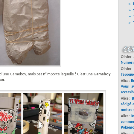
Olivier
Numeri
Olivier
it d’une Gameboy, mais pas n’importe laquelle ! C’est une
Gameboy
l'époque
can
.
Alice:
Bo
Vous a
accessib
Alice:
B
rédigé 
mettre 
Alice:
Bo
commenc
Pokémo
Alice: