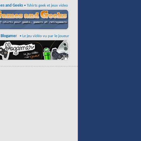
es and Geeks
• Tshirts geek et jeux video
Blogamer
• Le jeu vidéo vu par le joueur