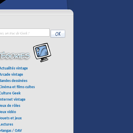
Actualités vintage
Arcade vintage
Bandes dessinées
Cinéma et films cultes
Culture Geek
Internet vintage
Jeux de rôles
Jeux vidéo
Jouets et jeux
Lectures
Mangas / OAV