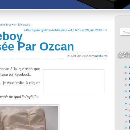
io Bros + un faire part !
Le Retrogaming Show de Marseille Vol.1 le 19 et 20 juin 2010 ! >>
boy
sée Par Ozcan
21 Oct 2010 •
2 commentaires
éponse à la question que
ntage
sur Facebook.
, je vous invite à cliquer
nir de quoi il s’agit ? »