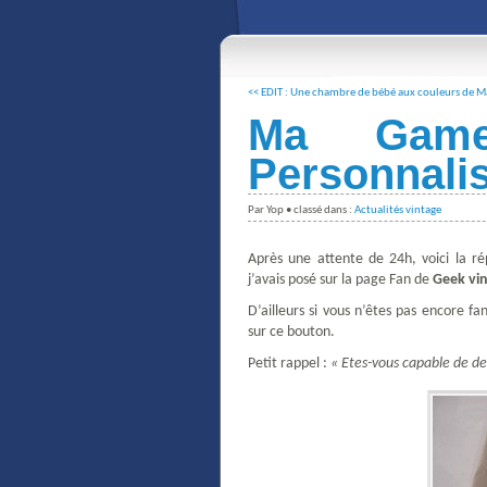
<< EDIT : Une chambre de bébé aux couleurs de Mar
Ma Game
Personnali
Par Yop • classé dans :
Actualités vintage
Après une attente de 24h, voici la r
j’avais posé sur la page Fan de
Geek vi
D’ailleurs si vous n’êtes pas encore fan
sur ce bouton.
Petit rappel :
« Etes-vous capable de deve