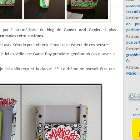
passion
très int
Patrice
en pop
n
par l’intermédiaire du blog de
Games and Geeks
et plus
perform
consoles retro customs
.
Patrice
que cer
tact avec Séverin pour obtenir l’email du créateur de ces oeuvres.
Patric
 je lui expédie une Game Boy première génération (vous savez la
graphis
Ce
Patrice
e l’ai enfin reçu et la claque !!!! Le thème ne pouvait être que
Mario ! 
acce