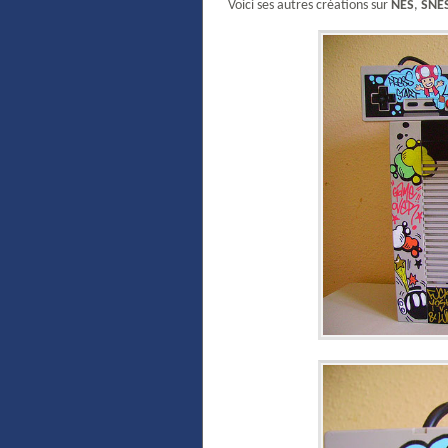
Voici ses autres créations sur
NES
,
SNE