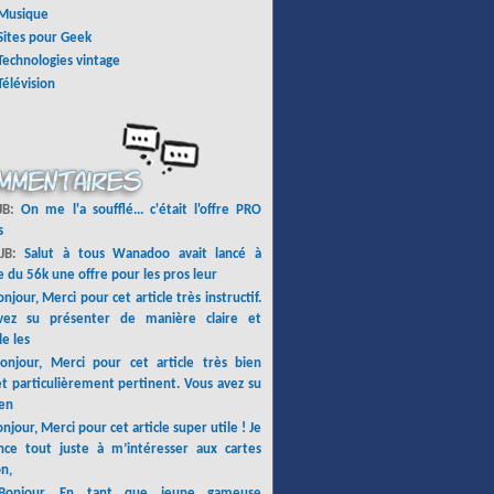
Musique
Sites pour Geek
Technologies vintage
Télévision
 JB:
On me l'a soufflé... c'était l'offre PRO
s
 JB:
Salut à tous Wanadoo avait lancé à
 du 56k une offre pour les pros leur
njour, Merci pour cet article très instructif.
vez su présenter de manière claire et
le les
onjour, Merci pour cet article très bien
et particulièrement pertinent. Vous avez su
en
njour, Merci pour cet article super utile ! Je
e tout juste à m’intéresser aux cartes
n,
Bonjour, En tant que jeune gameuse