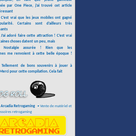
née par One Piece, j’ai trouvé cet article
éressant
:
C’est vrai que les jeux mobiles ont gagné
ularité. Certains sont d’ailleurs très
ants
:
J’ai adoré faire cette attraction ! C’est vrai
taines choses datent un peu, mais
e:
Nostalgie assurée ! Rien que les
mes me renvoient à cette belle époque !
:
Tellement de bons souvenirs à jouer à
Merci pour cette compilation. Cela fait
Arcadia Retrogaming
• Vente de matériel et
ssoires retrogaming