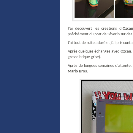
J’ai découvert les créations d’
Ozca
précisément du post de Séverin sur des
J’ai tout de suite adoré et j’ai pris con
Après quelques échanges avec
Ozcan
,
grosse brique grise).
Après de longues semaines d’attente, j
Mario Bros
.