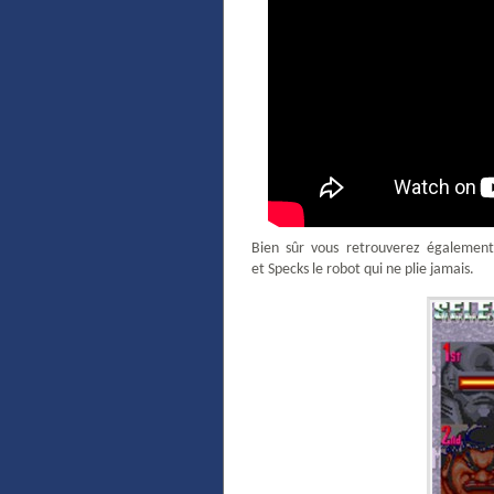
Bien sûr vous retrouverez également 
et Specks le robot qui ne plie jamais.