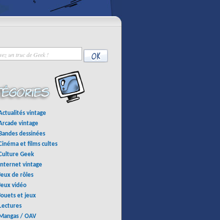
Actualités vintage
Arcade vintage
Bandes dessinées
Cinéma et films cultes
Culture Geek
Internet vintage
Jeux de rôles
Jeux vidéo
Jouets et jeux
Lectures
Mangas / OAV