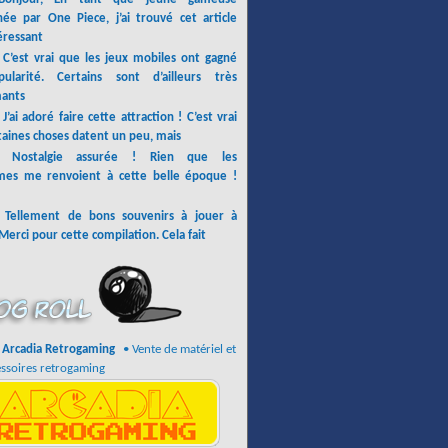
née par One Piece, j’ai trouvé cet article
éressant
:
C’est vrai que les jeux mobiles ont gagné
ularité. Certains sont d’ailleurs très
ants
:
J’ai adoré faire cette attraction ! C’est vrai
taines choses datent un peu, mais
e:
Nostalgie assurée ! Rien que les
mes me renvoient à cette belle époque !
:
Tellement de bons souvenirs à jouer à
Merci pour cette compilation. Cela fait
Arcadia Retrogaming
• Vente de matériel et
ssoires retrogaming