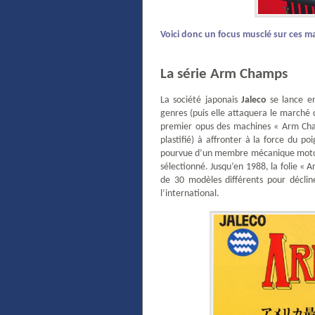
Voici donc un focus musclé sur ces 
La série Arm Champs
La société japonais
Jaleco
se lance en
genres (puis elle attaquera le marché 
premier opus des machines « Arm Ch
plastifié) à affronter à la force du 
pourvue d’un membre mécanique motoris
sélectionné. Jusqu’en 1988, la folie « 
de 30 modèles différents pour déclin
l’international.