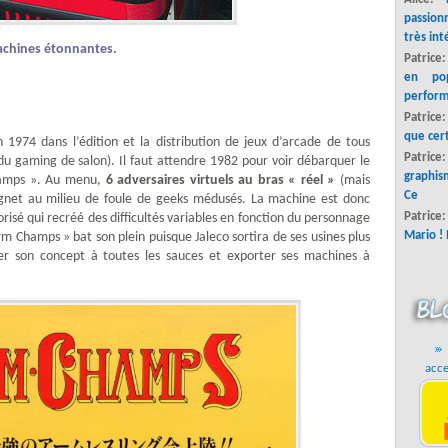
passion
très int
machines étonnantes.
Patrice
en pop
perform
Patrice
que cer
 1974 dans l’édition et la distribution de jeux d’arcade de tous
Patric
du gaming de salon). Il faut attendre 1982 pour voir débarquer le
graphis
amps ». Au menu,
6 adversaires virtuels au bras « réel »
(mais
Ce
poignet au milieu de foule de geeks médusés. La machine est donc
Patrice
é qui recréé des difficultés variables en fonction du personnage
Mario ! 
Arm Champs » bat son plein puisque Jaleco sortira de ses usines plus
er son concept à toutes les sauces et exporter ses machines à
acce