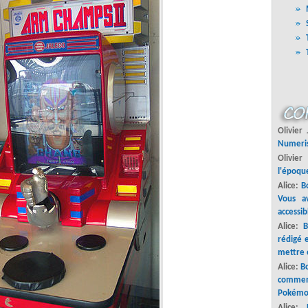
Olivier
Numeri
Olivier
l'époque
Alice:
Bo
Vous a
accessib
Alice:
B
rédigé 
mettre 
Alice:
Bo
commenc
Pokémo
Alice: