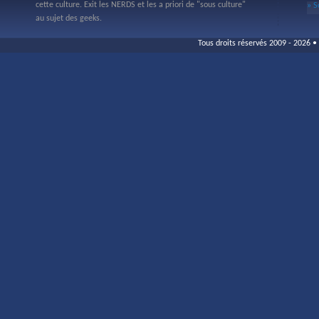
cette culture. Exit les NERDS et les a priori de "sous culture"
» S
au sujet des geeks.
Tous droits réservés 2009 - 2026 • 