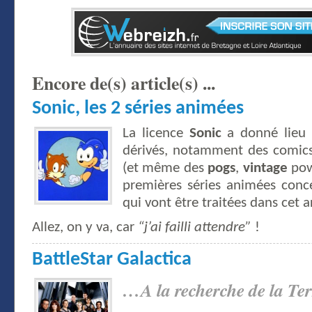
Encore de(s) article(s) ...
Sonic, les 2 séries animées
La licence
Sonic
a donné lieu 
dérivés, notamment des comics
(et même des
pogs
,
vintage
powa
premières séries animées conce
qui vont être traitées dans cet ar
Allez, on y va, car
“j’ai failli attendre”
!
BattleStar Galactica
…A la recherche de la T