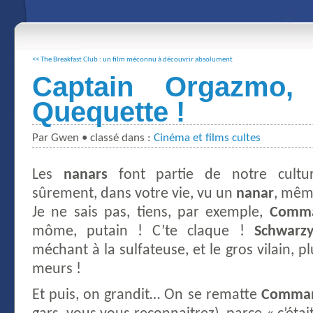
<< The Breakfast Club : un film méconnu à découvrir absolument
Captain Orgazmo, 
Quequette !
Par Gwen • classé dans :
Cinéma et films cultes
Les
nanars
font partie de notre cultu
sûrement, dans votre vie, vu un
nanar
, même
Je ne sais pas, tiens, par exemple,
Comm
môme, putain ! C’te claque !
Schwarz
méchant à la sulfateuse, et le gros vilain, p
meurs !
Et puis, on grandit… On se rematte
Comma