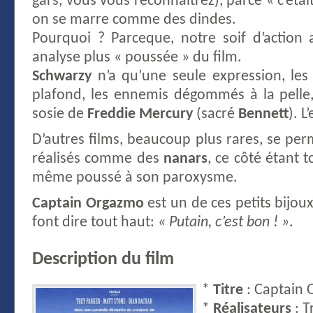
gars, vous vous reconnaitrez), parce « c’était
on se marre comme des dindes.
Pourquoi ? Parceque, notre soif d’action 
analyse plus « poussée » du film.
Schwarzy
n’a qu’une seule expression, les
plafond, les ennemis dégommés à la pelle
sosie de
Freddie Mercury
(sacré
Bennett
). L
D’autres films, beaucoup plus rares, se perm
réalisés comme des
nanars
, ce côté étant 
même poussé à son paroxysme.
Captain Orgazmo
est un de ces petits bijo
font dire tout haut:
« Putain, c’est bon ! »
.
Description du film
*
Titre
: Captain
*
Réalisateurs
: T