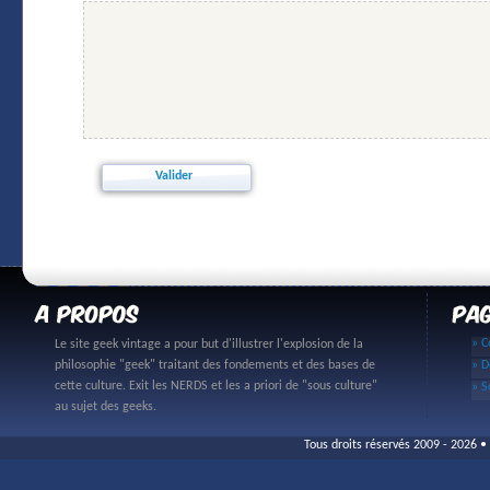
» C
Le site geek vintage a pour but d'illustrer l'explosion de la
philosophie "geek" traitant des fondements et des bases de
» D
cette culture. Exit les NERDS et les a priori de "sous culture"
» S
au sujet des geeks.
Tous droits réservés 2009 - 2026 • 